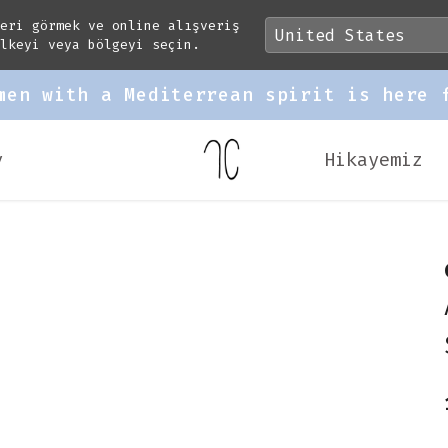
leri görmek ve online alışveriş
ülkeyi veya bölgeyi seçin.
men with a Mediterrean spirit is here 
v
Hikayemiz