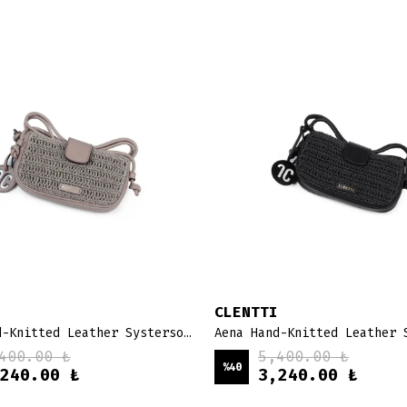
CLENTTI
Aena Hand-Knitted Leather Systersoul - örme bej
400.00 ₺
5,400.00 ₺
%
40
240.00 ₺
3,240.00 ₺