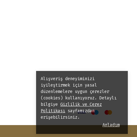
Alışveriş deneyiminizi
iyileştirmek için yasal
düzenlemelere uygun çerezler
(cookies) kullanıyoruz. Detaylı
bilgiye
Gizlilik ve Çerez
Politikası
sayfamızdan
erişebilirsiniz.
Anladım