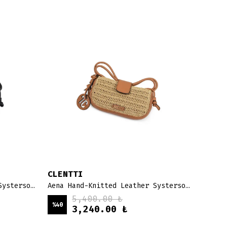
CLENTTI
CLEN
Aena Hand-Knitted Leather Systersoul - örme siyah
Aena Hand-Knitted Leather Systersoul - örme taba
5,400.00 ₺
%
40
%
40
3,240.00 ₺