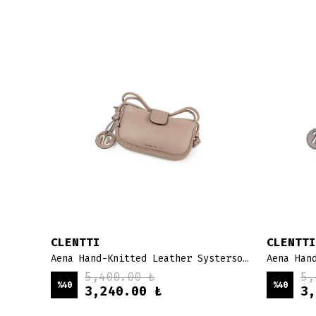
CLENTTI
CLENTTI
Bucket Hand-Knitted Leather Karen - siyah
Aena Hand-Knitted Leather Systersoul - bej
5,400.00 ₺
5,
%
40
%
40
3,240.00 ₺
3,