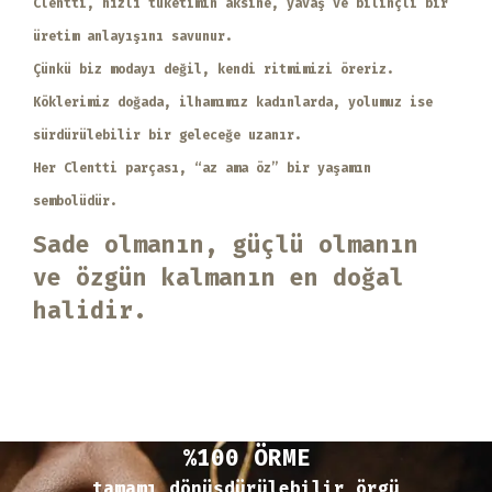
Clentti, hızlı tüketimin aksine, yavaş ve bilinçli bir
üretim anlayışını savunur.
Çünkü biz modayı değil, kendi ritmimizi öreriz.
Köklerimiz doğada, ilhamımız kadınlarda, yolumuz ise
sürdürülebilir bir geleceğe uzanır.
Her Clentti parçası, “az ama öz” bir yaşamın
sembolüdür.
Sade olmanın, güçlü olmanın
ve özgün kalmanın en doğal
halidir.
%100 ÖRME
tamamı dönüşdürülebilir örgü