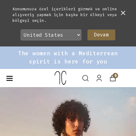
Konumunuza özel içerikleri görmek ve online
alışveriş yapmak için başka bir ülkeyi veya
SS
bölgeyi seçin.
Devam
The women with a Mediterrean
spirit is here for you
0