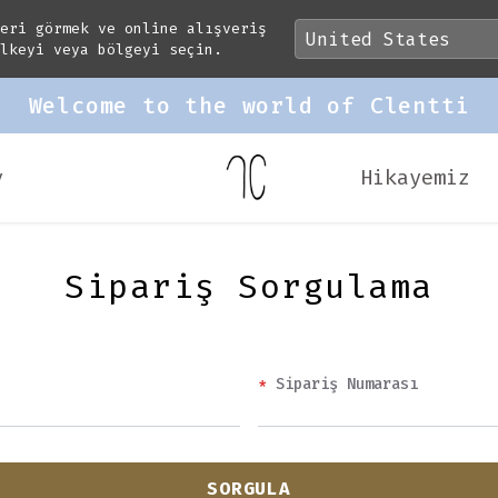
leri görmek ve online alışveriş
ülkeyi veya bölgeyi seçin.
The women with a Medi
v
Hikayemiz
Sipariş Sorgulama
*
Sipariş Numarası
SORGULA