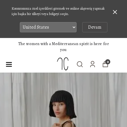
Konumunuza özel içerikleri görmek ve online alışveriş yapmak
için başka bir ülkeyi veya bölgeyi seçin.
Devam
The women with a Mediterranean spirit is here for
you
0
cle