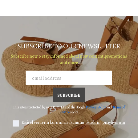
SUBSCRIBE TO OUR NEWSLETTER
Subscribe now o stay informed about new content,promotions
and more
SUBSCRIBE
This site is protected by reCAPTCHA and the Google
Privacy Policy
and
Terms of
Service
apply.
Kişisel verilerin korunması kanunu
okudum, onaylıyorum